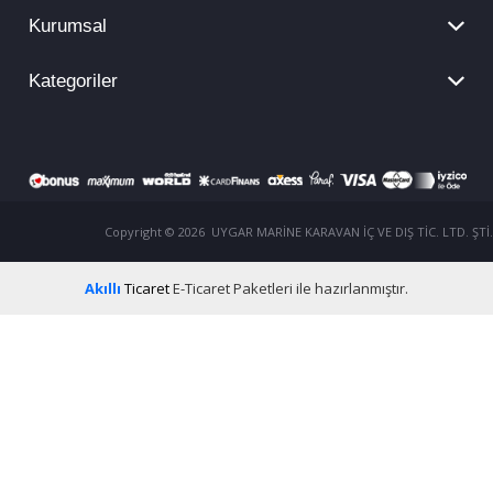
Kurumsal
Kategoriler
Copyright © 2026 UYGAR MARİNE KARAVAN İÇ VE DIŞ TİC. LTD. ŞTİ.
Akıllı
Ticaret
E-Ticaret Paketleri
ile hazırlanmıştır.